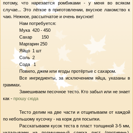
потому, что нарезается ромбиками - у меня во всяком 
случае... Это лёгкое в приготовлении, вкусное лакомство к 
чаю. Нежное, рассыпчатое и очень вкусное!
Нам потребуется:
Мука
420 - 450
Сахар
       150
Маргарин
250
Яйцо
1 шт
Соль
2
Сода 
1
Повило, джем или ягоды протёртые с сахаром.
Все ингредиенты, за исключением яйца, указаны в 
граммах.
Замешиваем песочное тесто. Кто забыл или не знает 
как - 
прошу сюда
Тесто делим на две части и отщипываем от каждой 
по небольшому кусочку - на корж для посыпки.
Расскатываем кусок теста в пласт толщиной 3-5 мм, 
укладываем на подмученный слегка лист (противень), 