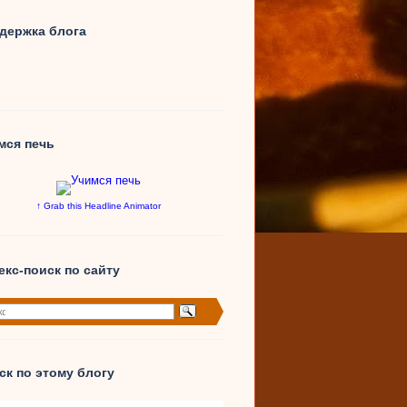
держка блога
мся печь
↑ Grab this Headline Animator
екс-поиск по сайту
ск по этому блогу