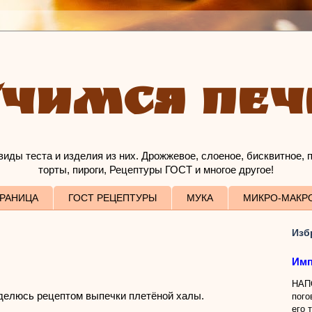
ЧИМСЯ ПЕ
иды теста и изделия из них. Дрожжевое, слоеное, бисквитное, 
торты, пироги, Рецептуры ГОСТ и многое другое!
ТРАНИЦА
ГОСТ РЕЦЕПТУРЫ
МУКА
МИКРО-МАКР
Изб
Имп
НАП
делюсь рецептом выпечки плетёной халы.
пого
его 