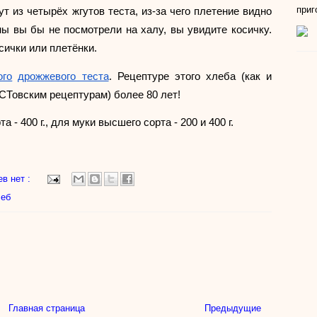
приг
т из четырёх жгутов теста, из-за чего плетение видно 
ны вы бы не посмотрели на халу, вы увидите косичку. 
сички или плетёнки.
ого
дрожжевого теста
. Рецептуре этого хлеба (как и 
Товским рецептурам) более 80 лет!
а - 400 г., для муки высшего сорта - 200 и 400 г.
в нет :
еб
Главная страница
Предыдущие