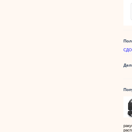
Пол
СДОБ
Дел
Поп
раку
расп