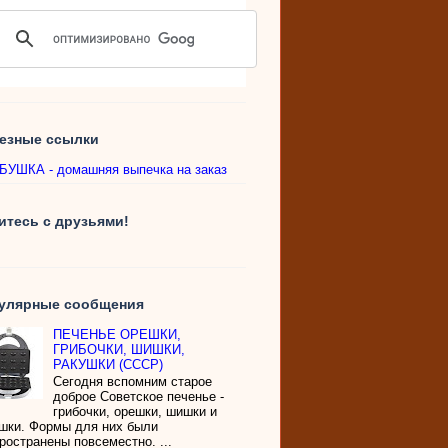
езные ссылки
УШКА - домашняя выпечка на заказ
итесь с друзьями!
улярные сообщения
ПЕЧЕНЬЕ ОРЕШКИ,
ГРИБОЧКИ, ШИШКИ,
РАКУШКИ (СССР)
Сегодня вспомним старое
доброе Советское печенье -
грибочки, орешки, шишки и
шки. Формы для них были
ространены повсеместно. ...