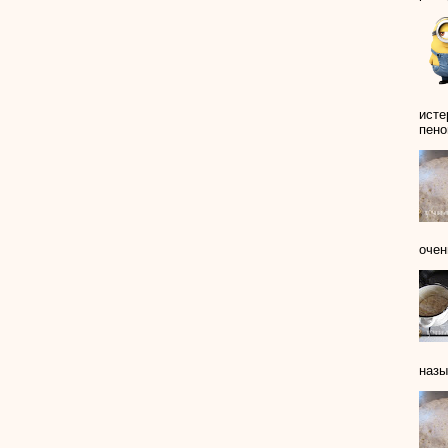
исте
пеной
очен
назы