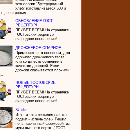
технологии “Бутербродный
хлеб” изготавливается 500 и
г.., но я решил...
ОБНОВЛЕНИЕ ГОСТ
РЕЦЕПТУР!
ПРИВЕТ ВСЕМ! На страничке
ГОСТовских рецептур
очередное пополнение!
ДРОЖЖЕВОЕ ОПАРНОЕ
Применяется, в основном, для
сдобного дрожжевого теста
или когда есть сомнения в
качестве дрожжей. Если
дрожжи оказываются плохими
...
НОВЫЕ ГОСТОВСКИЕ
РЕЦЕПТУРЫ
ПРИВЕТ ВСЕМ! На страничке
ГОСТовских рецептур
очередное пополнение!
ХЛЕБ
Итак, я таки решился на этот
подвиг - испечь хлеб. Решил
печь пшеничный формовой, из
муки высшего сорта. ( ГОСТ