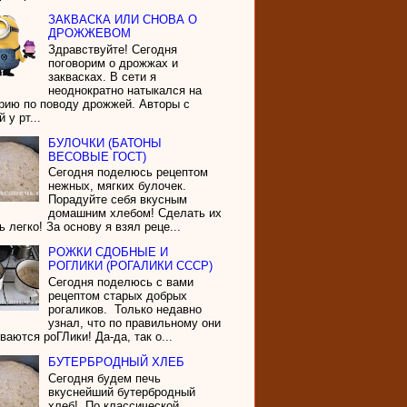
ЗАКВАСКА ИЛИ СНОВА О
ДРОЖЖЕВОМ
Здравствуйте! Сегодня
поговорим о дрожжах и
заквасках. В сети я
неоднократно натыкался на
рию по поводу дрожжей. Авторы с
 у рт...
БУЛОЧКИ (БАТОНЫ
ВЕСОВЫЕ ГОСТ)
Сегодня поделюсь рецептом
нежных, мягких булочек.
Порадуйте себя вкусным
домашним хлебом! Сделать их
ь легко! За основу я взял реце...
РОЖКИ СДОБНЫЕ И
РОГЛИКИ (РОГАЛИКИ СССР)
Сегодня поделюсь с вами
рецептом старых добрых
рогаликов. Только недавно
узнал, что по правильному они
ваются роГЛики! Да-да, так о...
БУТЕРБРОДНЫЙ ХЛЕБ
Сегодня будем печь
вкуснейший бутербродный
хлеб!. По классической