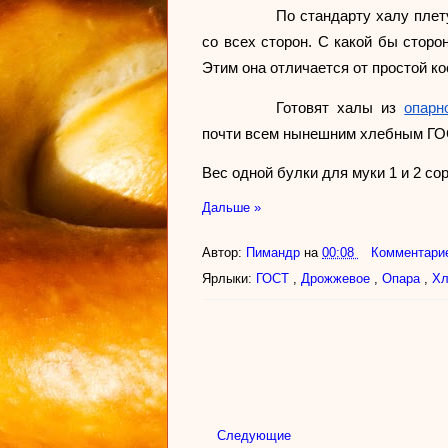
По стандарту халу плету
со всех сторон. С какой бы сторо
Этим она отличается от простой ко
Готовят халы из 
опарн
почти всем нынешним хлебным ГОС
Вес одной булки для муки 1 и 2 сорт
Дальше »
Автор:
Пимандр
на
00:08
Комментарие
Ярлыки:
ГОСТ
,
Дрожжевое
,
Опара
,
Хл
Следующие