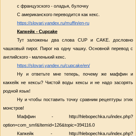
с французского - оладья, булочку
С американского переводится как кекс.
https://slovari.yandex.ru/muffin/en-ru
Капкейк - Cupcake
Тут заложены два слова CUP и CAKE. дословно 
чашковый пирог. Пирог на одну чашку. Основной перевод с 
английского - маленький кекс.
https://slovari.yandex.ru/cupcake/en/
Ну и ответьте мне теперь, почему же маффин и 
каккейк не кексы? Чистой воды кексы и не надо засорять 
родной язык!
Ну и чтобы поставить точку сравним рецептуры этих 
монстров!
Маффин - http://hlebopechka.ru/index.php?
option=com_smf&Itemid=126&topic=394116.0
Капкейк - http://hlebopechka.ru/index.php?