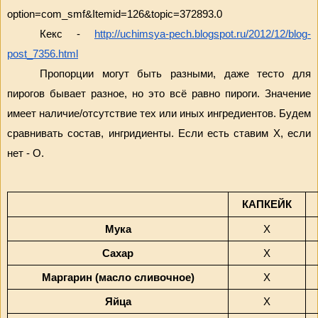
option=com_smf&Itemid=126&topic=372893.0
Кекс - 
http://uchimsya-pech.blogspot.ru/2012/12/blog-
post_7356.html
Пропорции могут быть разными, даже тесто для 
пирогов бывает разное, но это всё равно пироги. Значение 
имеет наличие/отсутствие тех или иных ингредиентов. Будем 
сравнивать состав, ингридиенты. Если есть ставим Х, если 
нет - О.
КАПКЕЙК
Мука
Х
Сахар
Х
Маргарин (масло сливочное)
Х
Яйца
Х